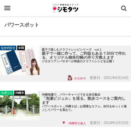
OPEN
パワースポット
なかのひと
全国
親子で楽しむクラフトレシピシリーズ vol.1
親子で一緒に作って、ご利益もある？20分で作れ
る、オリジナル御朱印帳の作り方教えます
ジモタツアンバサダーが得意のクラフトレシピを公開！
更新日：2021年6月14日
かえめろ
スポット
沖縄市
沖縄泡瀬で、パワーチャージできる休日散歩
「泡瀬ビジュル」を巡る、散歩コースをご案内し
ます
パワースポット→沖縄そば→お洒落なカフェ。休日をゆっくり過
ごしてパワーを貰おう。
更新日：2018年3月23日
沖縄市の達人