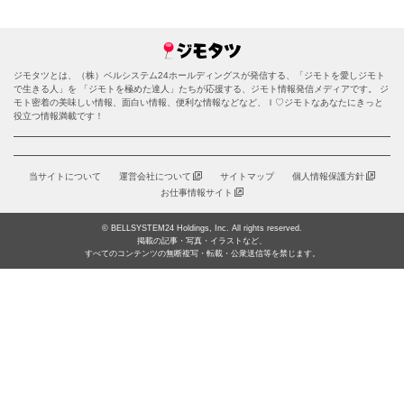
ジモタツとは、（株）ベルシステム24ホールディングスが発信する、「ジモトを愛しジモト
で生きる人」を 「ジモトを極めた達人」たちが応援する、ジモト情報発信メディアです。 ジ
モト密着の美味しい情報、面白い情報、便利な情報などなど、Ｉ♡ジモトなあなたにきっと
役立つ情報満載です！
当サイトについて
運営会社について
サイトマップ
個人情報保護方針
お仕事情報サイト
© BELLSYSTEM24 Holdings, Inc. All rights reserved.
掲載の記事・写真・イラストなど、
すべてのコンテンツの無断複写・転載・公衆送信等を禁じます。