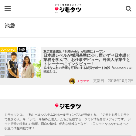
OPEN
池袋
スペシャル
池袋
就労支援施設『SUDAchi』が池袋にオープン
日本語レベルが採用基準に少し届かず⇒日本語と
業務を学んで、お仕事デビュー。外国人卒業生と
トレーナーにインタビュー！
多様な人材の活躍を可能にする就労サポート施設『SUDAchi』の
挑戦とは。
更新日：2018年10月2日
ナツママ
ジモタツとは、（株）ベルシステム24ホールディングスが発信する、「ジモトを愛しジモト
で生きる人」を 「ジモトを極めた達人」たちが応援する、ジモト情報発信メディアです。 ジ
モト密着の美味しい情報、面白い情報、便利な情報などなど、Ｉ♡ジモトなあなたにきっと
役立つ情報満載です！