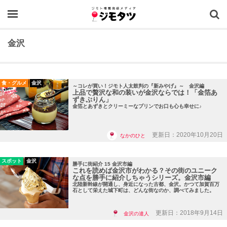
OPEN
金沢
食・グルメ
金沢
～コレが買い！ジモト人太鼓判の『新みやげ』～ 金沢編
上品で贅沢な和の装いが金沢ならでは！「金箔あ
ずきぷりん」
金箔とあずきとクリーミーなプリンでお口も心も幸せに♪
更新日：2020年10月20日
なかのひと
スポット
金沢
勝手に街紹介 15 金沢市編
これを読めば金沢市がわかる？その街のユニーク
な点を勝手に紹介しちゃうシリーズ。金沢市編
北陸新幹線が開通し、身近になった古都、金沢。かつて加賀百万
石として栄えた城下町は、どんな街なのか、調べてみました。
更新日：2018年9月14日
金沢の達人