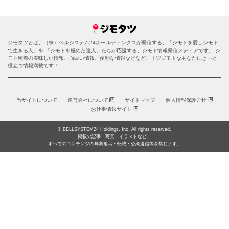
ジモタツとは、（株）ベルシステム24ホールディングスが発信する、「ジモトを愛しジモト
で生きる人」を 「ジモトを極めた達人」たちが応援する、ジモト情報発信メディアです。 ジ
モト密着の美味しい情報、面白い情報、便利な情報などなど、Ｉ♡ジモトなあなたにきっと
役立つ情報満載です！
当サイトについて
運営会社について
サイトマップ
個人情報保護方針
お仕事情報サイト
© BELLSYSTEM24 Holdings, Inc. All rights reserved.
掲載の記事・写真・イラストなど、
すべてのコンテンツの無断複写・転載・公衆送信等を禁じます。