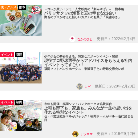
食・グルメ
熊本
～コレが買い！ジモト人太鼓判の『新みやげ』～ 熊本編
パリッサクッの海苔と豆の幸せな出会い
海苔のプロが考えた新しいカタチのお菓子「風雅巻き」
更新日：2022年2月4日
なかのひと
イベント
福岡
少年少女の夢を叶える、特別なスポーツイベント開催
現役プロ野球選手からアドバイスをもらえる社内
イベントってすごい！
福岡ソフトバンクホークス 東浜選手との野球交流会レポ
更新日：2020年2月28日
シゲ
イベント
福岡
今年も開催！福岡ソフトバンクホークス協賛試合
上司も部下も、家族も。みんなが一生の思い出を
作れる特別なイベント
セ・パ交流戦をベルがジャック！福岡ドームがベル一色に染まる
日
更新日：2019年9月2日
ナツママ