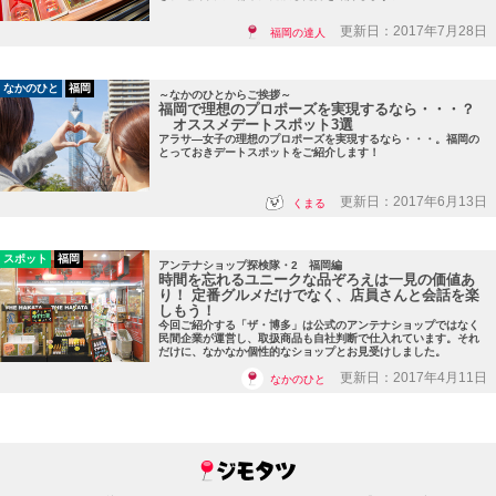
更新日：2017年7月28日
福岡の達人
なかのひと
福岡
～なかのひとからご挨拶～
福岡で理想のプロポーズを実現するなら・・・？
オススメデートスポット3選
アラサ―女子の理想のプロポーズを実現するなら・・・。福岡の
とっておきデートスポットをご紹介します！
更新日：2017年6月13日
くまる
スポット
福岡
アンテナショップ探検隊・2 福岡編
時間を忘れるユニークな品ぞろえは一見の価値あ
り！ 定番グルメだけでなく、店員さんと会話を楽
しもう！
今回ご紹介する「ザ・博多」は公式のアンテナショップではなく
民間企業が運営し、取扱商品も自社判断で仕入れています。それ
だけに、なかなか個性的なショップとお見受けしました。
更新日：2017年4月11日
なかのひと