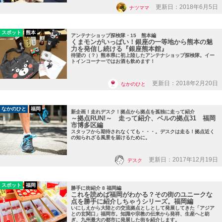
更新日：2018年6月5日
ナツママ
スポット
熊本
アンテナショップ探検隊・15 熊本編
くまモンがいっぱい！銀座の一等地から熊本の魅
力を発信し続ける『銀座熊本館』
待望の（？）熊本県に初上陸したアンテナショップ探検隊。イー
トインコーナーではお酒も飲めます！
更新日：2018年2月20日
なかのひと
なかのひと
福岡
新企画！走れデスク！拠点から拠点を孤独に走って紹介
～拠点RUN!～ 走って紹介、ベルの拠点31 福岡
市博多区編
スタッフから期待されなくても・・・。デスクは走る！拠点近く
の知られざる風景を届けるために。
更新日：2017年12月19日
デスク
スポット
福岡
勝手に街紹介 8 福岡編
これを読めば福岡がわかる？その街のユニークな
点を勝手に紹介しちゃうシリーズ。福岡編
いにしえから大陸との交流拠点としとして発展してきた「アジア
との玄関口」福岡市。知識や宗教の伝来から発祥、生産へと紡
ぎ、九州最大の都市に発展した街を紹介します。