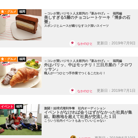
食・グルメ
福岡
～コレが買い!ジモト人太鼓判の『新みやげ』～ 福岡編
美しすぎる5層のチョコレートケーキ「博多の石
畳」
スポンジとムースが織りなすコク深いスイーツ
更新日：2019年7月9日
なかのひと
食・グルメ
福岡
～コレが買い!ジモト人太鼓判の『新みやげ』～ 福岡編
外はパリッ、中はモッチリ！三日月屋の「クロワ
ッサン」
職人が一つひとつ手作業でつくるこだわり！
更新日：2019年7月1日
なかのひと
イベント
福岡
激闘！始球式権利争奪 社内オーディション
イベントがなければ会うはずがなかった社員が集
結。勤務地を超えて社員が交流した１日
こういう社内イベントもあっていいじゃない