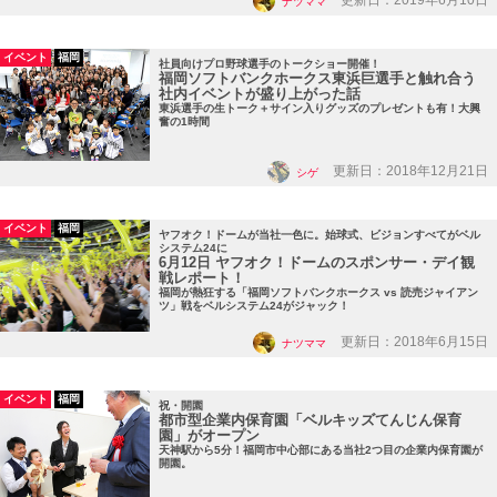
更新日：2019年6月10日
ナツママ
イベント
福岡
社員向けプロ野球選手のトークショー開催！
福岡ソフトバンクホークス東浜巨選手と触れ合う
社内イベントが盛り上がった話
東浜選手の生トーク＋サイン入りグッズのプレゼントも有！大興
奮の1時間
更新日：2018年12月21日
シゲ
イベント
福岡
ヤフオク！ドームが当社一色に。始球式、ビジョンすべてがベル
システム24に
6月12日 ヤフオク！ドームのスポンサー・デイ観
戦レポート！
福岡が熱狂する「福岡ソフトバンクホークス vs 読売ジャイアン
ツ」戦をベルシステム24がジャック！
更新日：2018年6月15日
ナツママ
イベント
福岡
祝・開園
都市型企業内保育園「ベルキッズてんじん保育
園」がオープン
天神駅から5分！福岡市中心部にある当社2つ目の企業内保育園が
開園。