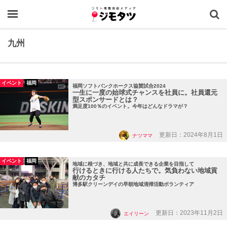
OPEN
九州
イベント
福岡
福岡ソフトバンクホークス協賛試合2024
一生に一度の始球式チャンスを社員に。社員還元
型スポンサードとは？
満足度100％のイベント。今年はどんなドラマが？
更新日：2024年8月1日
ナツママ
イベント
福岡
地域に根づき、地域と共に成長できる企業を目指して
行けるときに行ける人たちで。気負わない地域貢
献のカタチ
博多駅クリーンデイの早朝地域清掃活動ボランティア
更新日：2023年11月2日
エイリーン