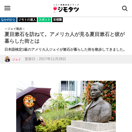
OPEN
なかのひと
ジモトの達人
スポット
首都圏
～ジェイ散歩～
夏目漱石を訪ねて。アメリカ人が見る夏目漱石と彼が
暮らした街とは
日本語検定1級のアメリカ人ジェイが漱石が暮らした街を散歩してきました。
更新日：2017年11月28日
ジェイ