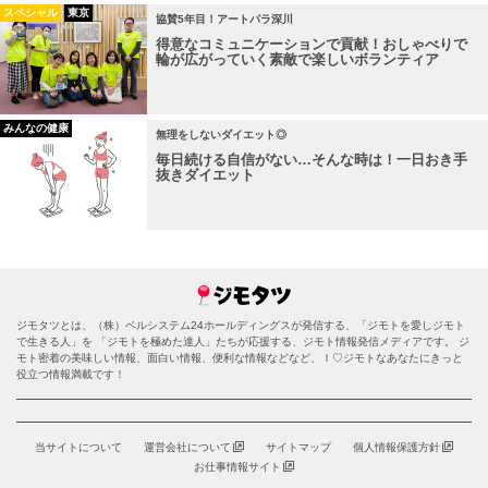
スペシャル
東京
協賛5年目！アートパラ深川
得意なコミュニケーションで貢献！おしゃべりで
輪が広がっていく素敵で楽しいボランティア
みんなの健康
無理をしないダイエット◎
毎日続ける自信がない…そんな時は！一日おき手
抜きダイエット
ジモタツとは、（株）ベルシステム24ホールディングスが発信する、「ジモトを愛しジモト
で生きる人」を 「ジモトを極めた達人」たちが応援する、ジモト情報発信メディアです。 ジ
モト密着の美味しい情報、面白い情報、便利な情報などなど、Ｉ♡ジモトなあなたにきっと
役立つ情報満載です！
当サイトについて
運営会社について
サイトマップ
個人情報保護方針
お仕事情報サイト