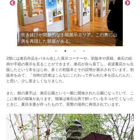
吹き抜けが開放的な１階展示エリア。この奥に山
房を再現した部屋がある。
2階には漱石作品をパネル化した展示コーナーや、初版本や原稿、漱石の絵
画や手紙の展示を見ることができます。漱石が自ら装丁し、岩波書店から出
版したという本をはじめ、多くの初版本とその説明が展示されています。初
版本をみて、「当時の読者はこんなにこだわって作られた本を読んだんだ」
と思い、少し羨ましくなりました。
また、館の裏手は、漱石公園という一般に開放された公園になっていて、こ
こに漱石の猫塚があります。猫塚は漱石山房で飼っているネコが亡くなった
ときに、夏目夫妻が作ったもので、実際の場所に再現されています。