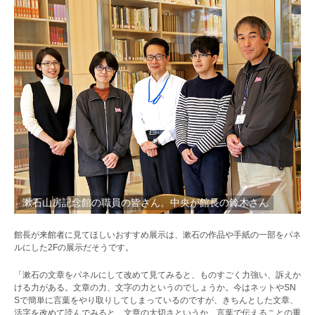
漱石山房記念館の職員の皆さん。中央が館長の鈴木さん
館長が来館者に見てほしいおすすめ展示は、漱石の作品や手紙の一部をパネ
ルにした2Fの展示だそうです。
「漱石の文章をパネルにして改めて見てみると、ものすごく力強い、訴えか
ける力がある。文章の力、文字の力というのでしょうか。今はネットやSN
Sで簡単に言葉をやり取りしてしまっているのですが、きちんとした文章、
活字を改めて読んでみると、文章の大切さというか、言葉で伝えることの重