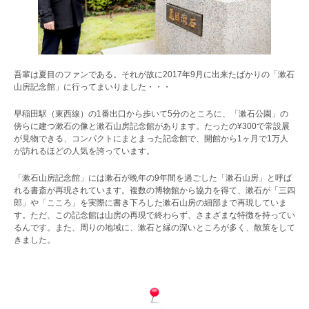
吾輩は夏目のファンである。それが故に2017年9月に出来たばかりの「漱石
山房記念館」に行ってまいりました・・・
早稲田駅（東西線）の1番出口から歩いて5分のところに、「漱石公園」の
傍らに建つ漱石の像と漱石山房記念館があります。たったの¥300で常設展
が見物できる、コンパクトにまとまった記念館で、開館から1ヶ月で1万人
が訪れるほどの人気を誇っています。
「漱石山房記念館」には漱石が晩年の9年間を過ごした「漱石山房」と呼ば
れる書斎が再現されています。複数の博物館から協力を得て、漱石が「三四
郎」や「こころ」を実際に書き下ろした漱石山房の細部まで再現していま
す。ただ、この記念館は山房の再現で終わらず、さまざまな特徴を持ってい
るんです。また、周りの地域に、漱石と縁の深いところが多く、散策をして
きました。