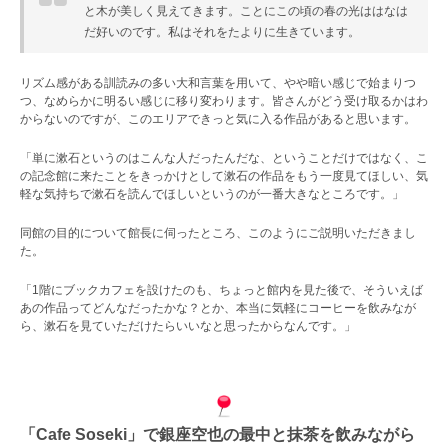
と木が美しく見えてきます。ことにこの頃の春の光ははなは
だ好いのです。私はそれをたよりに生きています。
リズム感がある訓読みの多い大和言葉を用いて、やや暗い感じで始まりつ
つ、なめらかに明るい感じに移り変わります。皆さんがどう受け取るかはわ
からないのですが、このエリアできっと気に入る作品があると思います。
「単に漱石というのはこんな人だったんだな、ということだけではなく、こ
の記念館に来たことをきっかけとして漱石の作品をもう一度見てほしい、気
軽な気持ちで漱石を読んでほしいというのが一番大きなところです。」
同館の目的について館長に伺ったところ、このようにご説明いただきまし
た。
「1階にブックカフェを設けたのも、ちょっと館内を見た後で、そういえば
あの作品ってどんなだったかな？とか、本当に気軽にコーヒーを飲みなが
ら、漱石を見ていただけたらいいなと思ったからなんです。」
「Cafe Soseki」で銀座空也の最中と抹茶を飲みながら