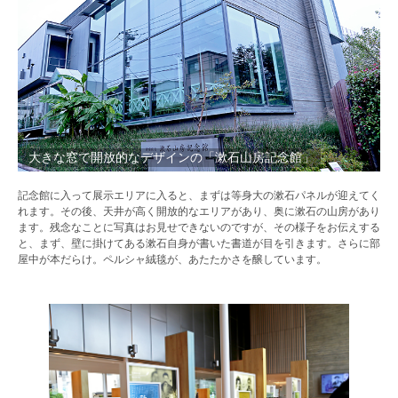
大きな窓で開放的なデザインの「漱石山房記念館」
記念館に入って展示エリアに入ると、まずは等身大の漱石パネルが迎えてく
れます。その後、天井が高く開放的なエリアがあり、奥に漱石の山房があり
ます。残念なことに写真はお見せできないのですが、その様子をお伝えする
と、まず、壁に掛けてある漱石自身が書いた書道が目を引きます。さらに部
屋中が本だらけ。ペルシャ絨毯が、あたたかさを醸しています。