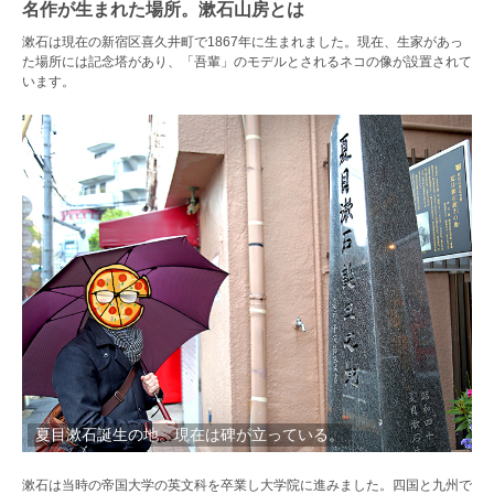
名作が生まれた場所。漱石山房とは
漱石は現在の新宿区喜久井町で1867年に生まれました。現在、生家があっ
た場所には記念塔があり、「吾輩」のモデルとされるネコの像が設置されて
います。
夏目漱石誕生の地。現在は碑が立っている。
漱石は当時の帝国大学の英文科を卒業し大学院に進みました。四国と九州で