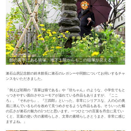
館の裏手にある猫塚。地下１階からもこの猫塚が見える。
漱石山房記念館の鈴木館長に漱石のレガシーや同館についてお伺いするチャ
ンスをいただきました。
「例えば初期の『吾輩は猫である』や『坊ちゃん』のような、小学生でもと
っつきやすい面白さやユーモアが溢れている作品もありますが、『ここ
ろ』、『それから』、『三四郎』といった、非常にシリアスな、人の心の奥
底に潜んでいるものを改めて見つめさせるような作品もある。そういった幅
の広さが漱石の魅力の1つだと思います。一つひとつの言葉を丹念に見てい
くと、言葉の使い方の素晴らしさ、文章の素晴らしさとうまさ、非常に感じ
ますよね。」