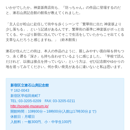
いかがでしたか。神楽坂商店街も、『坊っちゃん』の作品に登場するのだ
と、漱石山房記念館の館長が教えてくれました。
「主人公が松山に赴任して街中を歩くシーンで「繁華街に出た 神楽坂より
少し落ちる」、という記述があるんです。繁華街の基準に神楽坂がポっと出
てくる。やっぱり新宿に住んでいてそこで生活をしていたからこそ出てくる
文章なんだろうと感じますね。」（鈴木館長）
漱石が住んだこの街は、本人の作品のように、親しみやすい面白味を持ちつ
つ、永く遡る「深さ」も持ち合わせているように感じました。「学校で読ん
だけれど、以後は接点を持っていない」という方は、ぜひ記念館やゆかりの
地を巡ってみてください。何か良い発見があるに違いないと私は思います。
新宿区立漱石山房記念館
〒162-0043
新宿区早稲田南町7
TEL: 03-3205-0209 FAX: 03-3205-0211
http://soseki-museum.jp/
開館時間：10時00分～18時00分(入館は17時30分まで)
休館日：月曜日
入館料：一般300円、小・中学生100円