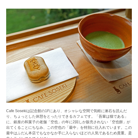
Cafe Sosekiは記念館の1Fにあり、オシャレな空間で気軽に漱石を読んだ
り、ちょっとした休憩をとったりできるカフェです。「吾輩は猫である」
に、銀座の和菓子の老舗「空也」の年に2回しか販売されない「空也餅」が
出てくることにちなみ、この空也の「最中」を特別に仕入れています。この
最中はふだん本店でもなかなか手に入らないほどの人気であるため貴重。是