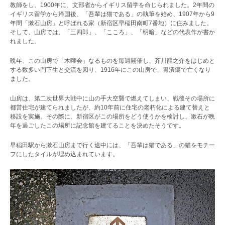
教師をし、1900年に、文部省からイギリス留学を命じられました。2年間の
イギリス留学から帰国後、「吾輩は猫である」の執筆を始め、1907年から9
年間「漱石山房」と呼ばれる家（新宿区早稲田南町7番地）に住みました。
そして、山房では、「三四郎」、「こころ」、「明暗」などの代表作が書か
れました。
晩年、この山房で「木曜会」なるものを毎週開催し、芥川龍之介をはじめと
する数多い門下生と交流を図り、1916年にこの山房で、胃潰瘍で亡くなり
ました。
山房は、第二次世界大戦中に山の手大空襲で燃えてしまい、戦後その場所に
都営住宅が建てられましたが、約10年前に住宅の老朽化による建て替えと
移設を実施。その際に、新宿区がこの場所をどう使うかを検討し、漱石が晩
年を過ごしたこの場所に記念館を建てることを決めたそうです。
早稲田駅から漱石山房まで行く途中には、「吾輩は猫である」の猫をモチー
フにしたタイルが埋め込まれています。