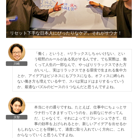
リセット下手な日本人にぴったりなケア。それがサウナ！
「働く」というと、=リラックスしちゃいけない、とい
う暗黙のルールがある気がするんです。でも実際は、働
川崎
くって人生の一部なんで、やっぱりリラックスできた方
がいいし、実はリラックスできる環境で生まれる集中力
とか、アイデアはビジネスにもプラスになる。オフィスに縛られ
ない働き方も増えている中で、スパは実はドはまりするっていう
か、最適なパズルのピースの１つなんだと思うんですよね。
本当にその通りですね。たとえば、仕事中にちょっとサ
ウナ行ってきますっていうのを、お前なにサボってん
大智
だ、じゃなくて、それによってリフレッシュできて、仕
事の効率を上げられるとか、新しいアイデアを出せるか
もしれないことを理解して、適度に取り入れていく方向に、これ
からなっていくと思うんですよね。