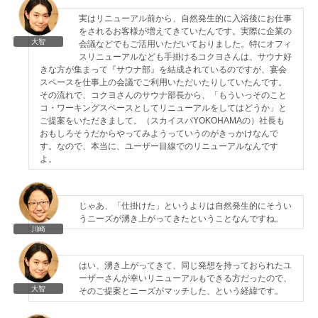
実はリニューアル前から、自然発生的に入浴後にお仕事
をされるお客様が増えてきていたんです。実際に企業の
大智
会議などでもご活用いただいておりました。特にオフィ
スリニューアルなども手掛けるコクヨさんは、サウナ好
きな方が集まって『サウナ部』を結成されているのですが、宴会
スペースを仕事上の会議でご利用いただいたりしていたんです。
その流れで、コクヨさんのサウナ部長から、「もういっそのこと
コ・ワーキングスペースとしてリニューアルをしてはどうか」と
ご提案をいただきまして。（スカイスパYOKOHAMAの）社長も
おもしろそうだからやってみようっていうのがきっかけなんで
す。なので、本当に、ユーザー目線でのリニューアルなんです
よ。
じゃあ、「仕掛けた」というよりは自然発生的にそうい
うニーズが湧き上がってきたということなんですね。
川崎
はい、湧き上がってきて、同じ発想を持っておられたユ
ーザーさんが幸いリニューアルもできる方だったので、
大智
そのご提案とニーズがマッチした、という経緯です。