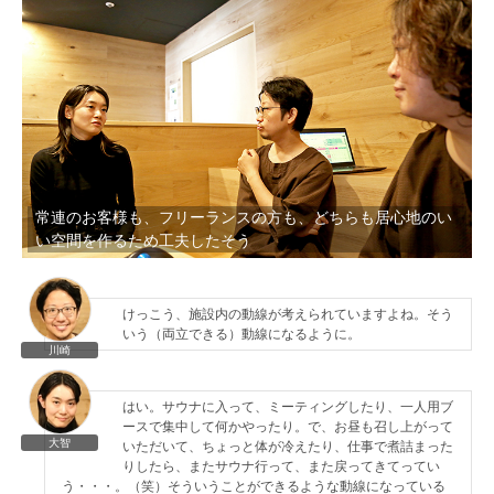
常連のお客様も、フリーランスの方も、どちらも居心地のい
い空間を作るため工夫したそう
けっこう、施設内の動線が考えられていますよね。そう
いう（両立できる）動線になるように。
川崎
はい。サウナに入って、ミーティングしたり、一人用ブ
ースで集中して何かやったり。で、お昼も召し上がって
大智
いただいて、ちょっと体が冷えたり、仕事で煮詰まった
りしたら、またサウナ行って、また戻ってきてってい
う・・・。（笑）そういうことができるような動線になっている