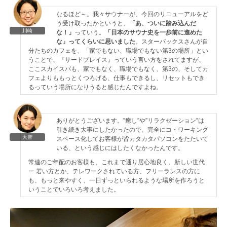
なるほど～。我々サウナーが、今回のリニューアルをど
う受け取ったかというと、
「あ、ついに踏み込んだ
川崎
な！」
っていう。
「日本のサウナ史を一歩前に進めた
な」ってくらいに思いました
。スターバックスさんが自
分たちのカフェを、「家でもない、職場でもない第3の場所」とい
うことで、『サードプレイス』っていう言い方をされてますが、
ここスカイスパも、家でもなく、職場でもなく、第3の、そしてカ
フェよりももっとくつろげる、仕事もできるし、リセットもでき
るっていう場所になりうると感じたんですよね。
ありがとうございます。”癒し”や”リラクゼーション”は
引き続き大事にしたかったので、完全にコ・ワーキング
大智
スペース化してお客様が皆カタカタパソコンをたたいて
いる、という感じにはしたくなかったんです。
常連のご年配のお客様も、これまで通り居心地良く、新しい世代
ー 若い方とか、テレワークされている方、フリーランスの方に
も、もっと来やすく、一日ずっといられるような場所を作ろうと
いうことでいろいろ考えました。