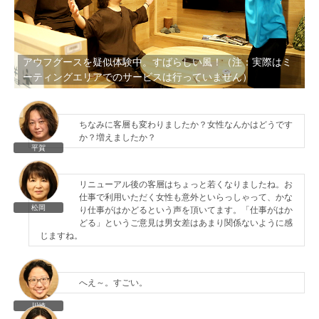
アウフグースを疑似体験中。すばらしい風！（注：実際はミ
ーティングエリアでのサービスは行っていません）
ちなみに客層も変わりましたか？女性なんかはどうです
か？増えましたか？
平賀
リニューアル後の客層はちょっと若くなりましたね。お
仕事で利用いただく女性も意外といらっしゃって、かな
松岡
り仕事がはかどるという声を頂いてます。「仕事がはか
どる」というご意見は男女差はあまり関係ないように感
じますね。
へえ～。すごい。
川崎