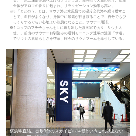
る。一気に深部体温を上げるプログラム。短時間で大量の発汗。部屋
全体がアロマの香りに包まれ、リラクゼーション効果も高い。
※3 「ととのう」とは、サウナ浴と水風呂での温冷交代浴を繰り返すこ
とで、血行がよくなり、身体中に酸素が行き渡ることで、自分でもび
っくりするぐらい心地よい状態になること。サウナー用語。
※4 コップのフチ子ちゃんを世に送り出した漫画家であり「サウナ大
使」。前出のサウナーお馴染みの週刊モーニング連載の漫画「サ道」
でサウナの素晴らしさを啓蒙、昨今のサウナブームを牽引している。
横浜駅直結。徒歩3分のスカイビル14階というこれ以上ない