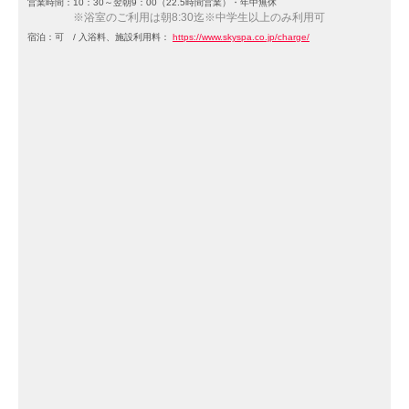
営業時間：10：30～翌朝9：00（22.5時間営業）・年中無休
※浴室のご利用は朝8:30迄※中学生以上のみ利用可
宿泊：可 / 入浴料、施設利用料：
https://www.skyspa.co.jp/charge/