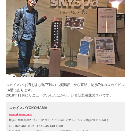
スカイスパはJRおよび地下鉄の「横浜駅」から直結、徒歩7分のスカイビル
14階にあります。
2018年11月にリニューアルしたばかり。いま話題沸騰のスパです。
スカイスパYOKOHAMA
www.skyspa.co.jp
横浜市西区高島2ー19ー12 スカイビル14F（“マルイシティ横浜”同ビル14F）
TEL 045-461-1126 FAX 045-440-1088