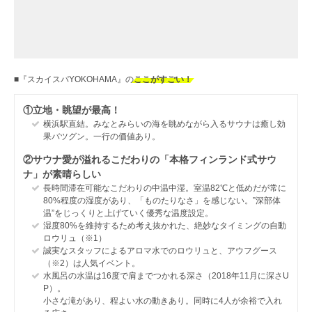
■『スカイスパYOKOHAMA』の
こ
こ
が
す
ご
い
！
①立地・眺望が最高！
横浜駅直結。みなとみらいの海を眺めながら入るサウナは癒し効
果バツグン。一行の価値あり。
②サウナ愛が溢れるこだわりの「本格フィンランド式サウ
ナ」が素晴らしい
長時間滞在可能なこだわりの中温中湿。室温82℃と低めだが常に
80%程度の湿度があり、「ものたりなさ」を感じない。”深部体
温”をじっくりと上げていく優秀な温度設定。
湿度80%を維持するため考え抜かれた、絶妙なタイミングの自動
ロウリュ（※1）
誠実なスタッフによるアロマ水でのロウリュと、アウフグース
（※2）は人気イベント。
水風呂の水温は16度で肩までつかれる深さ（2018年11月に深さU
P）。
小さな滝があり、程よい水の動きあり。同時に4人が余裕で入れ