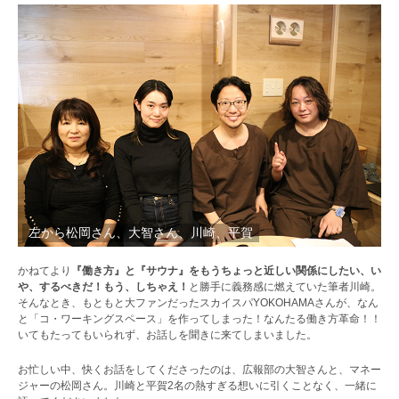
左から松岡さん、大智さん、川崎、平賀
かねてより
『働き方』と『サウナ』をもうちょっと近しい関係にしたい、い
や、するべきだ！もう、しちゃえ！
と勝手に義務感に燃えていた筆者川崎。
そんなとき、もともと大ファンだったスカイスパYOKOHAMAさんが、なん
と「コ・ワーキングスペース」を作ってしまった！なんたる働き方革命！！
いてもたってもいられず、お話しを聞きに来てしまいました。
お忙しい中、快くお話をしてくださったのは、広報部の大智さんと、マネー
ジャーの松岡さん。川崎と平賀2名の熱すぎる想いに引くことなく、一緒に