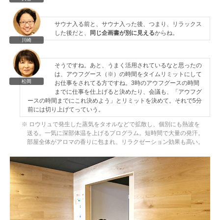
サウナ入る前と、サウナ入った後、つまり、リラックス
した後だと、
同じ企画書が別に見える
からね。
川崎
そうですね。あと、うまく活用されているなと思ったの
は、アウフグース（※）の時間をタイムリミットにして
松岡
お仕事をされてる方ですね。3時のアウフグースの時間
までに仕事を仕上げると決めたり、会議も、「アウフグ
ースの時間までにこれ決めよう」とリミットを決めて。それで5分
前には切り上げてっていう。
※ ロウリュで発生した蒸気をタオルなどで拡散し、個別にも熱波を
送る。一気に深部体温を上げるプログラム。短時間で大量の発汗。
部屋全体がアロマの香りに包まれ、リラクゼーション効果も高い。