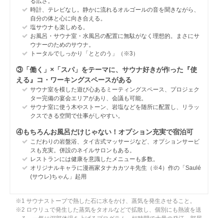
る広さ。
時計、テレビなし。静かに流れるオルゴールの音を聞きながら、
自分の体と心に向き合える。
塩サウナも楽しめる。
お風呂・サウナ室・水風呂の配置に無駄がなく理想的。まさにサ
ウナーのためのサウナ。
トータルでしっかり「ととのう」（※3）
③「働く」×「スパ」をテーマに、サウナ好きが作った『使
える』コ・ワーキングスペースがある
サウナ室を模した遊び心あるミーティングスペース、プロジェク
ター完備の宴会エリアがあり、会議も可能。
サウナ室に使う木やストーン、岩塩などを随所に配置し、リラッ
クスできる空間で仕事がしやすい。
④もちろんお風呂だけじゃない！オプション充実で宿泊可
こだわりの岩盤浴、タイ古式マッサージなど、オプションサービ
スも充実。併設のネイルサロンもある。
レストランには健康を意識したメニューも多数。
オリジナルキャラに漫画家タナカカツキ先生（※4）作の「Saulé
(サウレ)ちゃん」起用
※1 サウナストーブで熱した石に水をかけ、蒸気を発生させること。
※2 ロウリュで発生した蒸気をタオルなどで拡散し、個別にも熱波を送