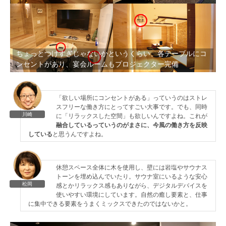
ちょっとつけすぎじゃないかというくらい、各テーブルにコ
ンセントがあり、宴会ルームもプロジェクター完備
「欲しい場所にコンセントがある」っていうのはストレ
スフリーな働き方にとってすごい大事です。でも、同時
川崎
に「リラックスした空間」も欲しいんですよね。これが
融合しているっていうのがまさに、今風の働き方を反映
している
と思うんですよね。
休憩スペース全体に木を使用し、壁には岩塩やサウナス
トーンを埋め込んでいたり。サウナ室にいるような安心
松岡
感とかリラックス感もありながら、デジタルデバイスを
使いやすい環境にしています。自然の癒し要素と、仕事
に集中できる要素をうまくミックスできたのではないかと。