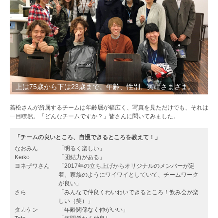
上は75歳から下は23歳まで。年齢、性別、実にさまざま。
若松さんが所属するチームは年齢層が幅広く、写真を見ただけでも、それは
一目瞭然。「どんなチームですか？」皆さんに聞いてみました。
「チームの良いところ、自慢できるところを教えて！」
なおみん
「明るく楽しい」
Keiko
「団結力がある」
ヨネザワさん
「2017年の立ち上げからオリジナルのメンバーが定
着。家族のようにワイワイとしていて、チームワーク
が良い」
さら
「みんなで仲良くわいわいできるところ！飲み会が楽
しい（笑）」
タカケン
「年齢関係なく仲がいい」