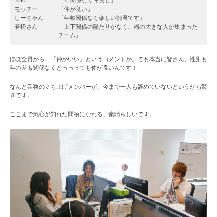
Toto
「年関係なく仲良し」
モッチー
「仲が良い」
しーちゃん
「年齢関係なく楽しい部署です」
若松さん
「上下関係の隔たりがなく、器の大きな人が集まった
チーム」
ほぼ全員から、『仲がいい』というコメントが。でも本当に皆さん、性別も
年の差も関係なくとっっっても仲が良いんです！
なんと業務の立ち上げメンバーが、今まで一人も辞めていないというから驚
きです。
ここまで気心が知れた間柄になれる、素晴らしいです。