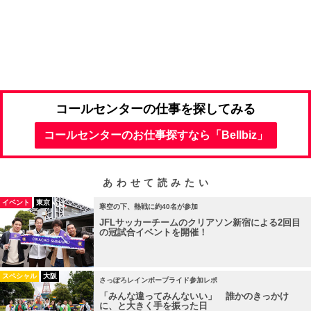
コールセンターの仕事を探してみる
コールセンターのお仕事探すなら「Bellbiz」
あわせて読みたい
イベント
東京
寒空の下、熱戦に約40名が参加
JFLサッカーチームのクリアソン新宿による2回目
の冠試合イベントを開催！
スペシャル
大阪
さっぽろレインボープライド参加レポ
「みんな違ってみんないい」 誰かのきっかけ
に、と大きく手を振った日