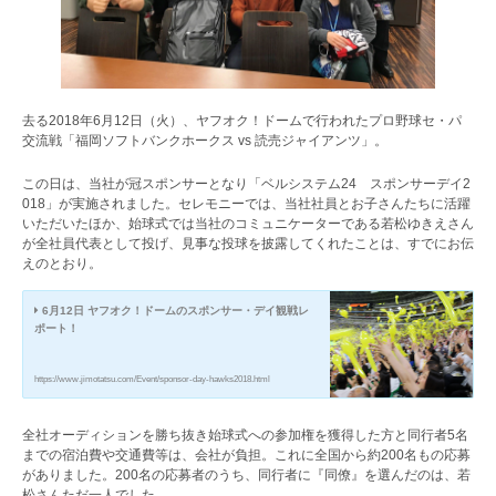
去る2018年6月12日（火）、ヤフオク！ドームで行われたプロ野球セ・パ
交流戦「福岡ソフトバンクホークス vs 読売ジャイアンツ」。
この日は、当社が冠スポンサーとなり「ベルシステム24 スポンサーデイ2
018」が実施されました。セレモニーでは、当社社員とお子さんたちに活躍
いただいたほか、始球式では当社のコミュニケーターである若松ゆきえさん
が全社員代表として投げ、見事な投球を披露してくれたことは、すでにお伝
えのとおり。
6月12日 ヤフオク！ドームのスポンサー・デイ観戦レ
ポート！
https://www.jimotatsu.com/Event/sponsor-day-hawks2018.html
全社オーディションを勝ち抜き始球式への参加権を獲得した方と同行者5名
までの宿泊費や交通費等は、会社が負担。これに全国から約200名もの応募
がありました。200名の応募者のうち、同行者に『同僚』を選んだのは、若
松さんただ一人でした。