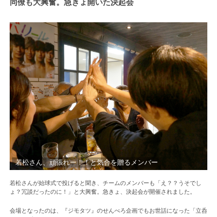
同僚も大興奮。急きょ開いた決起会
若松さん、頑張れー！！と気合を贈るメンバー
若松さんが始球式で投げると聞き、チームのメンバーも「え？？うそでし
ょ？冗談だったのに！」と大興奮。急きょ、決起会が開催されました。
会場となったのは、『ジモタツ』のせんべろ企画でもお世話になった「立呑