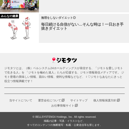
みんなの健康
無理をしないダイエット◎
毎日続ける自信がない…そんな時は！一日おき手
抜きダイエット
ジモタツとは、（株）ベルシステム24ホールディングスが発信する、「ジモトを愛しジモト
で生きる人」を 「ジモトを極めた達人」たちが応援する、ジモト情報発信メディアです。 ジ
モト密着の美味しい情報、面白い情報、便利な情報などなど、Ｉ♡ジモトなあなたにきっと
役立つ情報満載です！
当サイトについて
運営会社について
サイトマップ
個人情報保護方針
お仕事情報サイト
© BELLSYSTEM24 Holdings, Inc. All rights reserved.
掲載の記事・写真・イラストなど、
すべてのコンテンツの無断複写・転載・公衆送信等を禁じます。