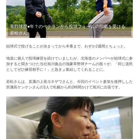
草野球歴●年？のベテランから投球フォームの指南を受ける
若松さん
始球式で投げることが決まってから本番まで、わずか2週間とちょっと。
地道に個人で投球練習を続けていましたが、北海道のメンバーが始球式に参
加すると聞きつけた当社旭川拠点の強豪草野球チームの面々が、「同じ道民
としてぜひ練習相手に！」と急きょ集結してくれることに。
若松さんは、直属の上長ヨネザワさんと、今回のイベント参加を後押しした
所属長ケンケンさんの3人で札幌から約2時間かけて旭川に出張です。