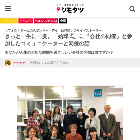
OPEN
スペシャル
イベント
ベルシステム24
全国
ヤフオク！ドームのスポンサー・デイ「始球式」のサイドストーリー
きっと一生に一度。「始球式」に『会社の同僚』と参
加したコミュニケーターと同僚の話
あなたが人生の大切な瞬間を過ごしたい会社の同僚は誰ですか？
更新日：2018年7月5日
ナツママ