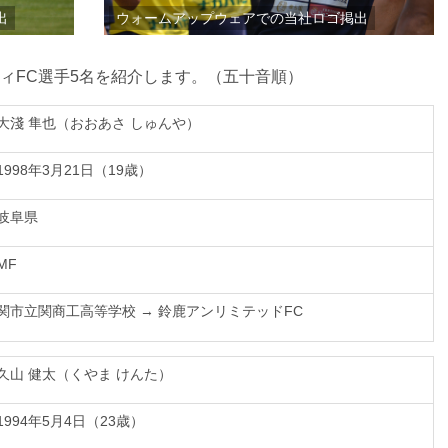
出
ウォームアップウェアでの当社ロゴ掲出
ィFC選手5名を紹介します。（五十音順）
大淺 隼也（おおあさ しゅんや）
1998年3月21日（19歳）
岐阜県
MF
関市立関商工高等学校 → 鈴鹿アンリミテッドFC
久山 健太（くやま けんた）
1994年5月4日（23歳）