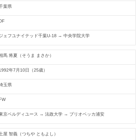
千葉県
DF
ジェフユナイテッド千葉U-18 → 中央学院大学
相馬 将夏（そうま まさか）
1992年7月10日（25歳）
埼玉県
FW
東京ベルディユース → 法政大学 → ブリオベッカ浦安
土屋 智義（つちや ともよし）