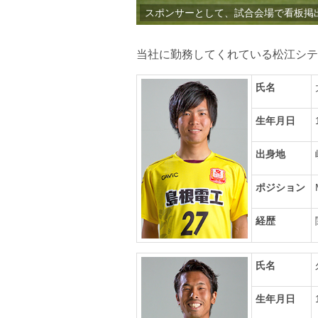
スポンサーとして、試合会場で看板掲
当社に勤務してくれている松江シテ
氏名
生年月日
出身地
ポジション
経歴
氏名
生年月日